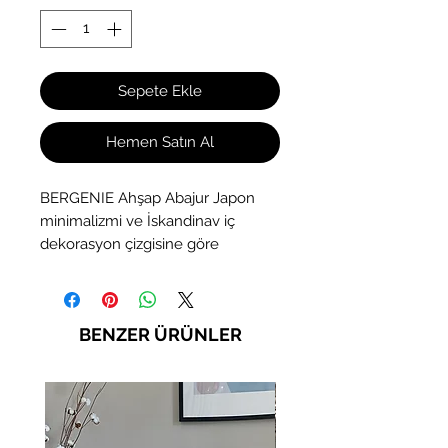
Sepete Ekle
Hemen Satın Al
BERGENIE Ahşap Abajur Japon
minimalizmi ve İskandinav iç
dekorasyon çizgisine göre
tasarlanmış, %100 doğal ahşap,
sade ve özgün tasarım aydınlatma
ürünüdür. Siyah Kestane, Ceviz ve
BENZER ÜRÜNLER
Çam renklerinde dört renk
seçeneği BERGENIE ile evinizi
doğal dekorasyon ürünleri ile
aydınlatın...Ölçüler: Genişlik: 19 cm
(Küçük Başlık), 33 cm (Büyük