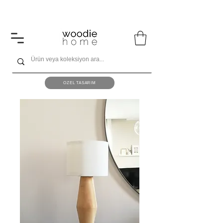
1600 ₺ ve üzeri alışverişlerinizde kargo ücretsiz!
ÖZEL TASARIM