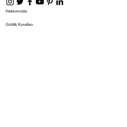
Hakkımızda
Gizlilik Kuralları
Mesafeli Satış Sözleşmesi
Teslimat ve İade Politikası
E-Posta
Bize Ulaşın
Ahşap Ev Dekorasyon Aksesuarları
Ahşap Dekorasyon Tasarım Ürünler
Ahşap Dekor Ürünler
Dekoratif Ahşap Eşyalar
Ahşap Şamdan
Ahşap Mumluk