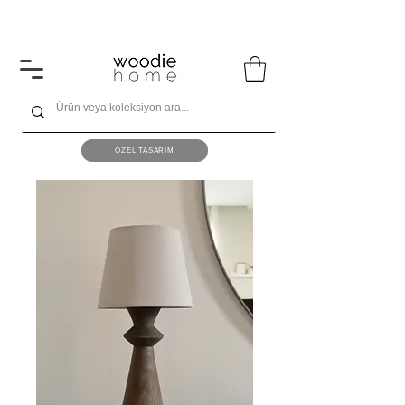
1600 ₺ ve üzeri alışverişlerinizde kargo ücretsiz!
ÖZEL TASARIM