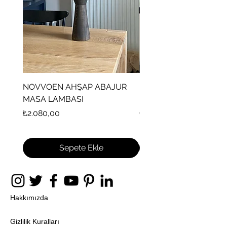
NOVVOEN AHŞAP ABAJUR
PHILIE AHŞAP ABAJU
MASA LAMBASI
LAMBASI
Fiyat
Fiyat
₺2.080,00
₺2.080,00
Sepete Ekle
Hakkımızda
Gizlilik Kuralları