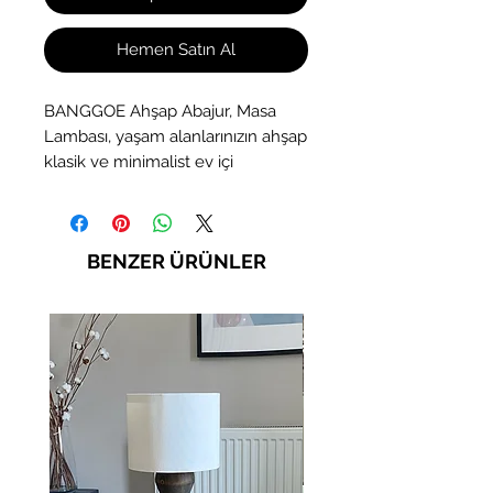
Hemen Satın Al
BANGGOE Ahşap Abajur, Masa
Lambası, yaşam alanlarınızın ahşap
klasik ve minimalist ev içi
dekorasyonu tarzlarının her ikisine
de uyacak zarif ve eskimeyecek
bir çizgiyle tasarlanmıştır.Yükseklik:
BENZER ÜRÜNLER
40 cm Genişlik: 19 cm