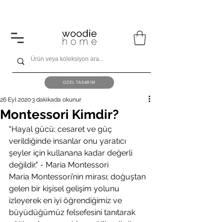
1600 ₺ ve üzeri alışverişlerinizde kargo ücretsiz!
ÖZEL TASARIM
26 Eyl 2020
3 dakikada okunur
Montessori Kimdir?
"Hayal gücü; cesaret ve güç 
verildiğinde insanlar onu yaratıcı 
şeyler için kullanana kadar değerli 
değildir." - Maria Montessori
Maria Montessori’nin mirası; doğuştan 
gelen bir kişisel gelişim yolunu 
izleyerek en iyi öğrendiğimiz ve 
büyüdüğümüz felsefesini tanıtarak 