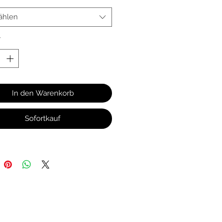
me passt. Höhe: 37 cm Breite: 
ählen
*
In den Warenkorb
Sofortkauf