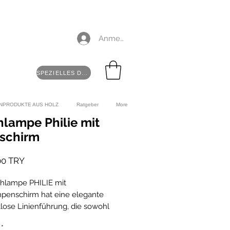
0 TL!
Anmelden
SPEZIELLES DESIGN
NPRODUKTE AUS HOLZ
Ratgeber
More
hlampe Philie mit
schirm
Preis
00 TRY
chlampe PHILIE mit 
penschirm hat eine elegante 
tlose Linienführung, die sowohl 
ssischen Holzstil als auch zum 
*
stischen Einrichtungsstil Ihrer 