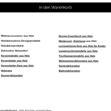
In den Warenkorb
Wohnaccessoires aus Holz
Design-Couchtisch aus Holz
Holzdekorations-Designprodukte
Montessori
-Spielzeug
aus Holz
Holzdekorprodukte
Lernspielzeug-Sets aus Holz für Kinder
Dekorative Holzartikel
Lampenschirmmodelle aus Holz
Kerzenständer aus Holz
Tischlampenmodelle aus Holz
Kerzenhalter aus Holz
Wohnzimmerdekoration aus Holz
Kerzenhalter-Sets aus Holz
Gartendekoration
Holzvase
Balkondekoration
Design-Holzmöbel
 woodiehome.
Alle Rechte vorbehalten.